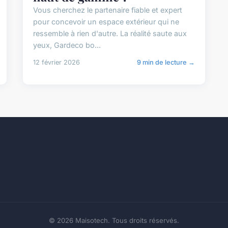
Vous cherchez le partenaire fiable et expert
pour concevoir un espace extérieur qui ne
ressemble à rien d'autre. La réalité saute aux
yeux, Gardeco bo...
12 février 2026
9 min de lecture →
© 2026 Maisotech. Tous droits réservés.