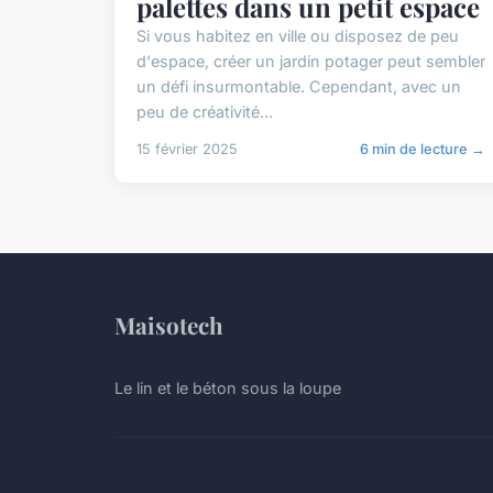
palettes dans un petit espace
Si vous habitez en ville ou disposez de peu
d'espace, créer un jardin potager peut sembler
un défi insurmontable. Cependant, avec un
peu de créativité...
15 février 2025
6 min de lecture →
Maisotech
Le lin et le béton sous la loupe