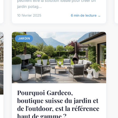
peuvent être la solution idéale pour créer un
jardin potag...
10 février 2025
6 min de lecture →
JARDIN
Pourquoi Gardeco,
boutique suisse du jardin et
de l'outdoor, est la référence
haut de gamme ?