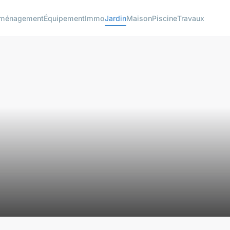
ménagement
Équipement
Immo
Jardin
Maison
Piscine
Travaux