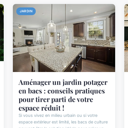
JARDIN
Aménager un jardin potager
en bacs : conseils pratiques
pour tirer parti de votre
espace réduit !
Si vous vivez en milieu urbain ou si votre
espace extérieur est limité, les bacs de culture