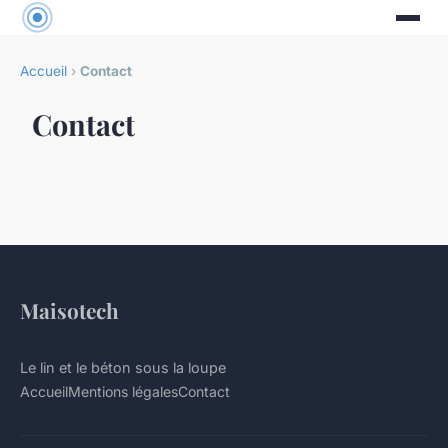
Accueil
›
Contact
Contact
Maisotech
Le lin et le béton sous la loupe
Accueil
Mentions légales
Contact