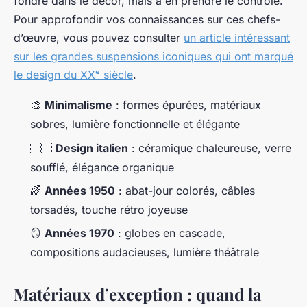
fondre dans le décor, mais à en prendre le contrôle.
Pour approfondir vos connaissances sur ces chefs-
d’œuvre, vous pouvez consulter
un article intéressant
sur les grandes suspensions iconiques qui ont marqué
le design du XXᵉ siècle
.
🎨
Minimalisme
: formes épurées, matériaux
sobres, lumière fonctionnelle et élégante
🇮🇹
Design italien
: céramique chaleureuse, verre
soufflé, élégance organique
🌈
Années 1950
: abat-jour colorés, câbles
torsadés, touche rétro joyeuse
🪞
Années 1970
: globes en cascade,
compositions audacieuses, lumière théâtrale
Matériaux d’exception : quand la