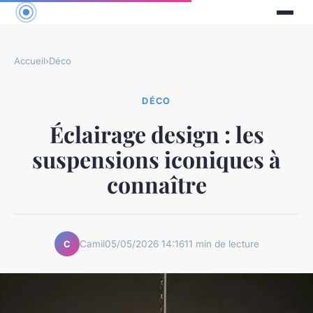
Accueil
›
Déco
DÉCO
Éclairage design : les
suspensions iconiques à
connaître
Camil
05/05/2026 14:16
11 min de lecture
C