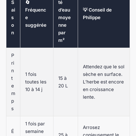
S
🔄
té
ai
Fréquenc
d’eau
💡 Conseil de
s
e
moye
Philippe
o
suggérée
nne
n
par
m²
P
ri
Attendez que le sol
n
1 fois
sèche en surface.
t
15 à
toutes les
L’herbe est encore
e
20 L
10 à 14 j
en croissance
m
lente.
p
s
1 fois par
Arrosez
É
semaine
25 à
copieusement le