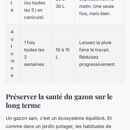
t
(ou toutes
30 L
matin. Une seule
é
les 5 j en
fois, mais bien.
canicule)
A
u
1 fois
Laissez la pluie
t
toutes les
10 à 15
faire le travail.
o
2
L
Réduisez
m
semaines
progressivement.
n
e
Préserver la santé du gazon sur le
long terme
Un gazon sain, c’est un écosystème équilibré. Et
comme dans un jardin potager, les habitudes de